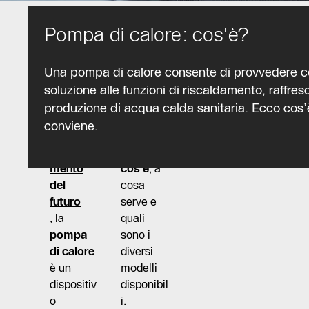
Pompa di calore: cos'è?
Spesso
Una pompa di calore consente di provvedere c
definita
Scopriam
soluzione alle funzioni di riscaldamento, raffre
come il
o di più
produzione di acqua calda sanitaria. Ecco cos
sistema
sulla
conviene.
di
pompa
riscalda
di calore:
mento
cos’è
, a
del
cosa
futuro
serve e
, la
quali
pompa
sono i
di calore
diversi
è un
modelli
dispositiv
disponibil
o
i.