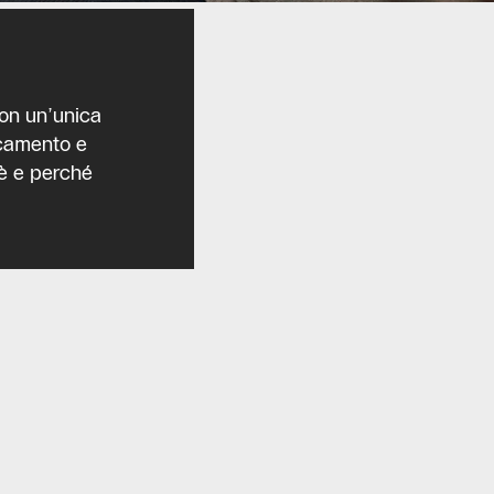
on un’unica
scamento e
’è e perché