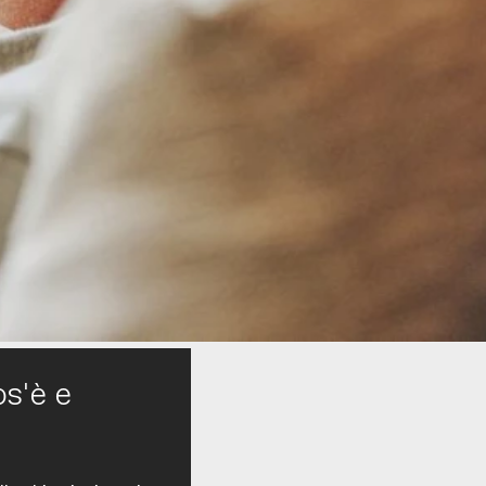
os'è e