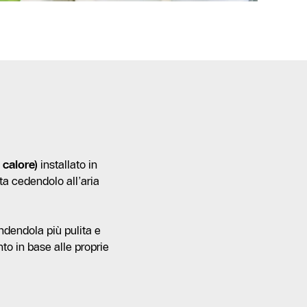
 calore)
installato in
ata cedendolo all’aria
endendola più pulita e
to in base alle proprie