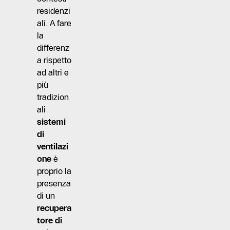
residenzi
ali. A fare
la
differenz
a rispetto
ad altri e
più
tradizion
ali
sistemi
di
ventilazi
one
è
proprio la
presenza
di un
recupera
tore di