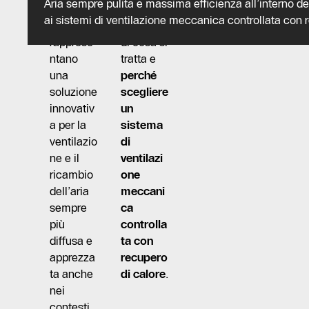
Aria sempre pulita e massima efficienza all’interno del
recupero
o più nel
ai sistemi di ventilazione meccanica controllata con 
di calore
dettaglio
rapprese
di cosa si
ntano
tratta e
una
perché
soluzione
scegliere
innovativ
un
a per la
sistema
ventilazio
di
ne e il
ventilazi
ricambio
one
dell’aria
meccani
sempre
ca
più
controlla
diffusa e
ta con
apprezza
recupero
ta anche
di calore
.
nei
contesti