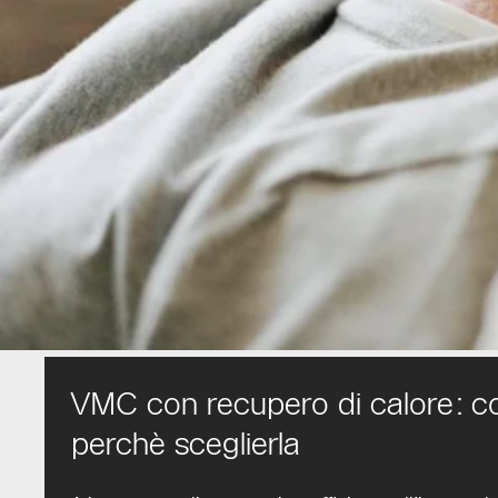
VMC con recupero di calore: c
perchè sceglierla
I sistemi
VMC con
Scopriam