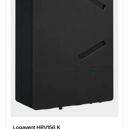
Logavent HRV156 K