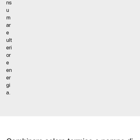
ns
u
m
ar
e
ult
eri
or
e
en
er
gi
a.