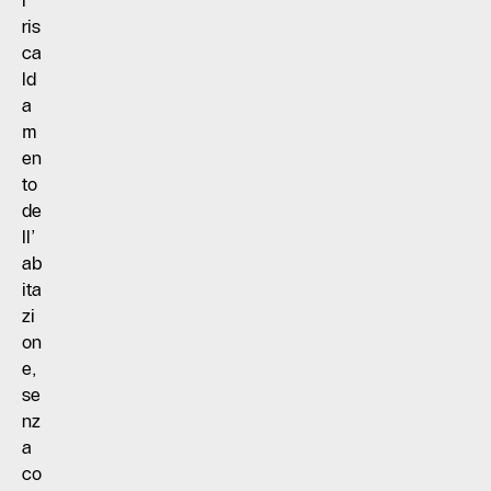
l
ris
ca
ld
a
m
en
to
de
ll’
ab
ita
zi
on
e,
se
nz
a
co