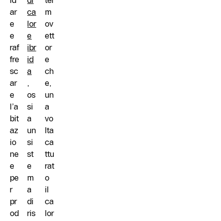
ld
di
ter
ar
ca
m
e
lor
ov
e
e
ett
raf
ibr
or
fre
id
e
sc
a
ch
ar
,
e,
e
os
un
l’a
si
a
bit
a
vo
az
un
lta
io
si
ca
ne
st
ttu
e
e
rat
pe
m
o
r
a
il
pr
di
ca
od
ris
lor