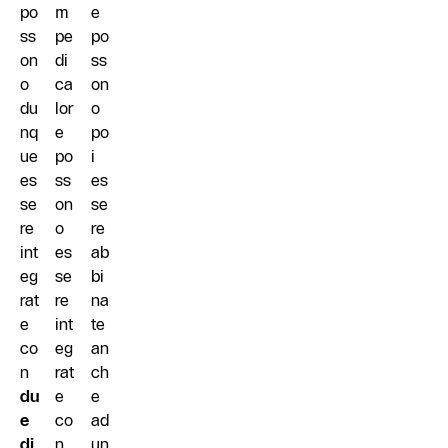
po
m
e
ss
pe
po
on
di
ss
o
ca
on
du
lor
o
nq
e
po
ue
po
i
es
ss
es
se
on
se
re
o
re
int
es
ab
eg
se
bi
rat
re
na
e
int
te
co
eg
an
n
rat
ch
du
e
e
e
co
ad
di
n
un