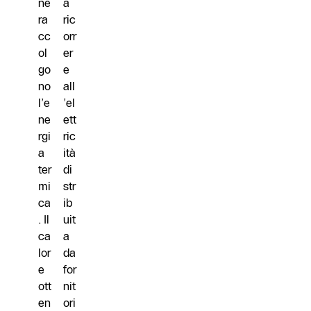
ne
a
ra
ric
cc
orr
ol
er
go
e
no
all
l’e
’el
ne
ett
rgi
ric
a
ità
ter
di
mi
str
ca
ib
. Il
uit
ca
a
lor
da
e
for
ott
nit
en
ori