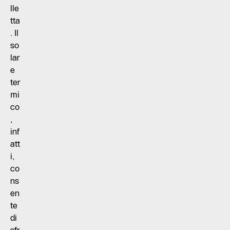
lle
tta
. Il
so
lar
e
ter
mi
co
,
inf
att
i,
co
ns
en
te
di