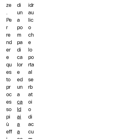
ze
di
idr
.
un
au
Pe
a
lic
r
po
o
re
m
ch
nd
pa
e
er
di
lo
e
ca
po
qu
lor
rta
es
e
al
to
ed
se
pr
un
rb
oc
a
at
es
ca
oi
so
ld
o
pi
ai
di
ù
a
ac
eff
a
cu