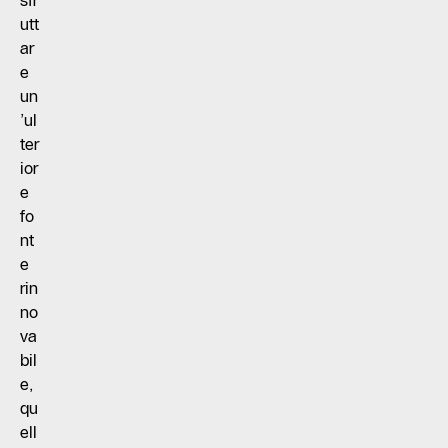
sfr
utt
ar
e
un
’ul
ter
ior
e
fo
nt
e
rin
no
va
bil
e,
qu
ell