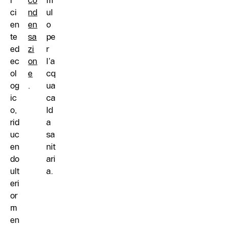
i
co
m
ci
nd
ul
en
en
o
te
sa
pe
ed
zi
r
ec
on
l’a
ol
e
cq
og
.
ua
ic
ca
o,
ld
rid
a
uc
sa
en
nit
do
ari
ult
a.
eri
or
m
en