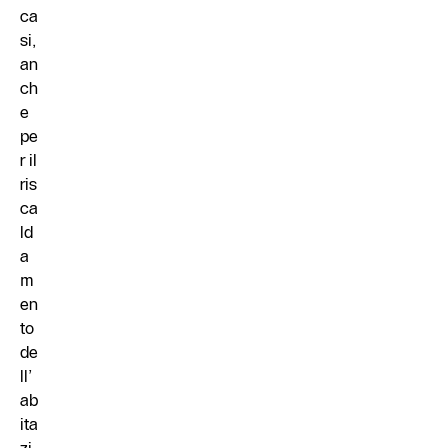
ca
si,
an
ch
e
pe
r il
ris
ca
ld
a
m
en
to
de
ll’
ab
ita