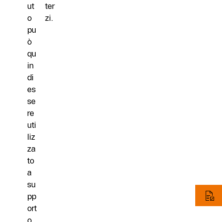
ut
ter
o
zi.
pu
ò
qu
in
di
es
se
re
uti
liz
za
to
a
su
pp
ort
o