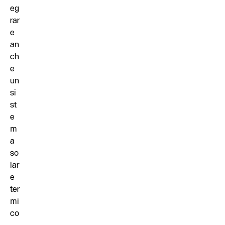
eg
rar
e
an
ch
e
un
si
st
e
m
a
so
lar
e
ter
mi
co