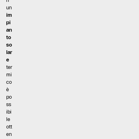
n
un
im
pi
an
to
so
lar
e
ter
mi
co
è
po
ss
ibi
le
ott
en