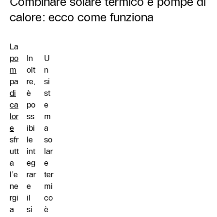
Combinare solare termico e pompe di
calore: ecco come funziona
La
po
In
U
m
olt
n
pa
re,
si
di
è
st
ca
po
e
lor
ss
m
e
ibi
a
sfr
le
so
utt
int
lar
a
eg
e
l’e
rar
ter
ne
e
mi
rgi
il
co
a
si
è