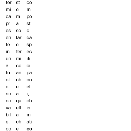
ter
st
co
mi
e
m
ca
m
po
pr
a
st
es
so
o
en
lar
da
te
e
sp
in
ter
ec
un
mi
ifi
a
co
ci
fo
an
pa
nt
ch
nn
e
e
ell
rin
a
i,
no
qu
ch
va
ell
ia
bil
a
m
e,
ch
ati
co
e
co