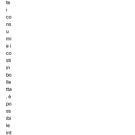
te
i
co
ns
u
mi
e i
co
sti
in
bo
lle
tta
, è
po
ss
ibi
le
int