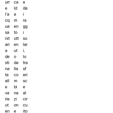
urr
ca
e
e
ld
da
l’a
a
i
cq
m
ra
ua
en
gg
sa
to
i
nit
ott
so
ari
en
lar
a
ut
i,
de
o
lo
sti
da
tra
na
lla
sf
ta
co
eri
all
m
sc
e
bi
e
va
na
al
rie
zi
cir
ut
on
cu
en
e
ito