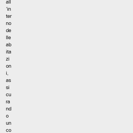
all
’in
ter
no
de
lle
ab
ita
zi
on
i,
as
si
cu
ra
nd
o
un
co