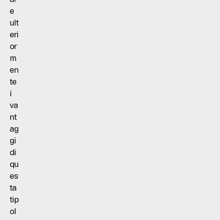
e
ult
eri
or
m
en
te
i
va
nt
ag
gi
di
qu
es
ta
tip
ol