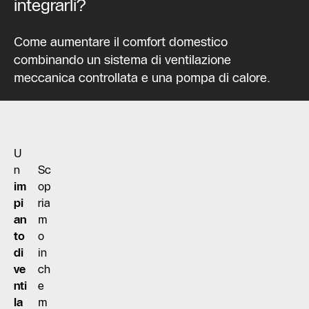
integrarli?
Come aumentare il comfort domestico
combinando un sistema di ventilazione
meccanica controllata e una pompa di calore.
U
n
Sc
im
op
pi
ria
an
m
to
o
di
in
ve
ch
nti
e
la
m