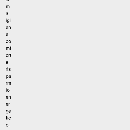
m
a
igi
en
e,
co
mf
ort
e
ris
pa
rm
io
en
er
ge
tic
o,