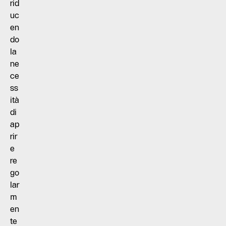
rid
uc
en
do
la
ne
ce
ss
ità
di
ap
rir
e
re
go
lar
m
en
te