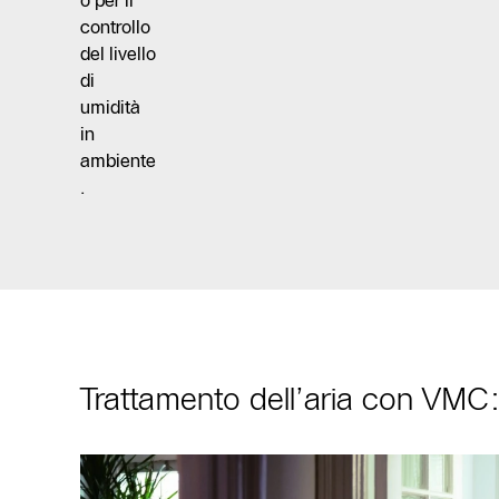
o per il
controllo
del livello
di
umidità
in
ambiente
.
Trattamento dell’aria con VMC: 