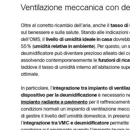
Ventilazione meccanica con de
Oltre al corretto ricambio dell’aria, anche il
tasso di
sul benessere e sulla salute. Stando alle indicazioni 
dell’OMS, il
livello di umidità ideale in casa
dovrebbe
55% (
umidità relativa in ambiente
). Per questo, u
deumidificatore può diventare prezioso alleato del 
assolvendo contemporaneamente le
funzioni di ri
laddove il tasso di umidità interno all’abitazione super
ottimale.
In particolare, l’
integrazione tra impianto di ventil
dispositivo per la deumidificazione
è necessario nei
impianto radiante a pavimento
per il raffrescamento
condizioni normali un impianto di ventilazione mecca
di gestire il livello dell’umidità domestica, in presenz
l’
integrazione tra VMC e deumidificatore
permette d
condensa sul pavimento quando l’impianto lavora in