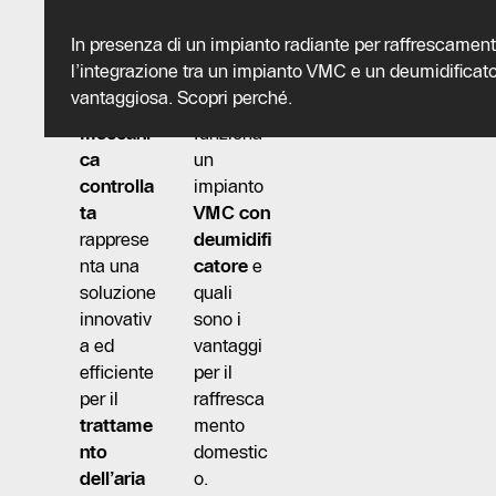
Un
sistema
Vediamo
In presenza di un impianto radiante per raffrescament
di
nel
l’integrazione tra un impianto VMC e un deumidificato
ventilazi
dettaglio
vantaggiosa. Scopri perché.
one
come
meccani
funziona
ca
un
controlla
impianto
ta
VMC con
rapprese
deumidifi
nta una
catore
e
soluzione
quali
innovativ
sono i
a ed
vantaggi
efficiente
per il
per il
raffresca
trattame
mento
nto
domestic
dell’aria
o.