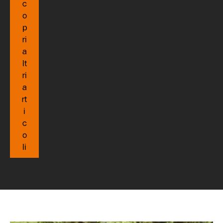
c
o
p
ri
a
lt
ri
a
rt
i
c
o
li