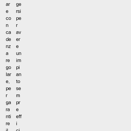
ar
ge
e
rsi
co
pe
n
r
ca
av
de
er
nz
e
a
un
re
im
go
pi
lar
an
e,
to
pe
se
r
m
ga
pr
ra
e
nti
eff
re
i
il
ci