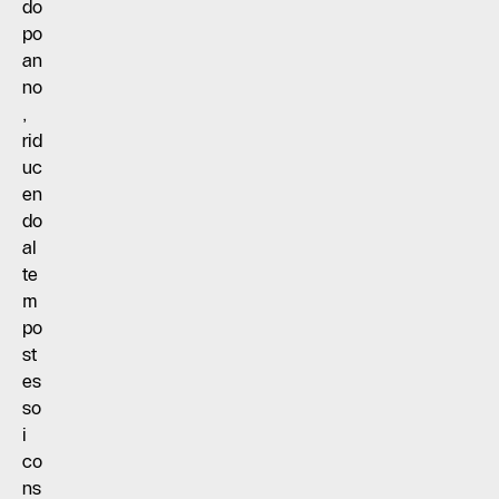
do
po
an
no
,
rid
uc
en
do
al
te
m
po
st
es
so
i
co
ns