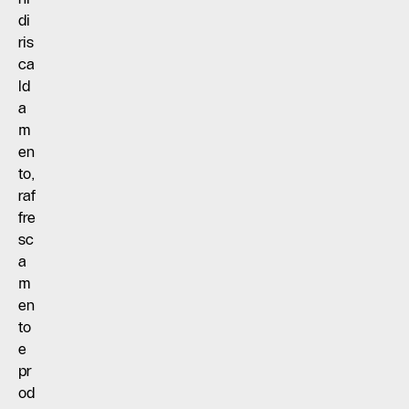
di
ris
ca
ld
a
m
en
to,
raf
fre
sc
a
m
en
to
e
pr
od