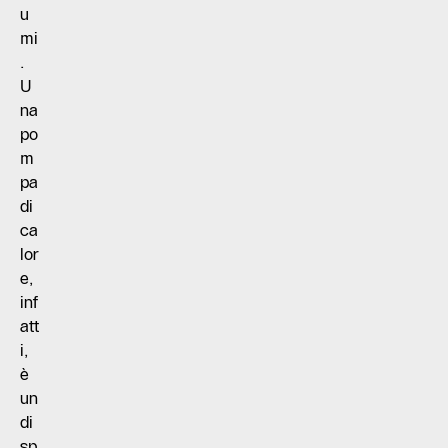
u
mi
.
U
na
po
m
pa
di
ca
lor
e,
inf
att
i,
è
un
di
sp