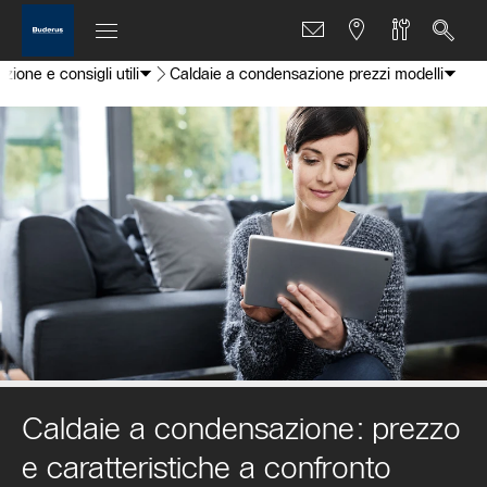
ione e consigli utili
Caldaie a condensazione prezzi modelli
Caldaie a condensazione: prezzo
e caratteristiche a confronto