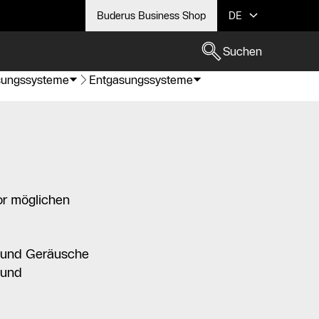
Buderus Business Shop
DE
Suchen
asungssysteme
Entgasungssysteme
or möglichen
n und Geräusche
 und