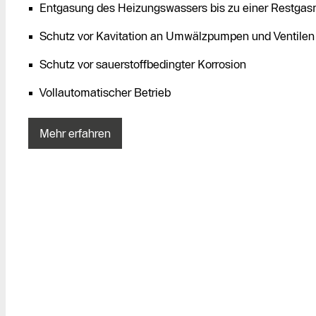
Entgasung des Heizungswassers bis zu einer Restga
Schutz vor Kavitation an Umwälzpumpen und Ventilen
Schutz vor sauerstoffbedingter Korrosion
Vollautomatischer Betrieb
Mehr erfahren
Kostenloses
Angebot
anfordern
Kontakt Service
Heizungs-
Fachpartner
Suche
Kontaktformular