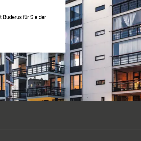
 Buderus für Sie der
Kostenloses
Angebot
anfordern
Kontakt Service
Heizungs-
Fachpartner
Suche
Kontaktformular