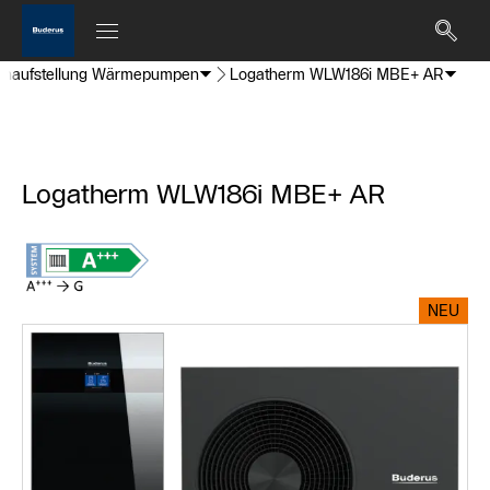
enaufstellung Wärmepumpen
Logatherm WLW186i MBE+ AR
Logatherm WLW186i MBE+ AR
NEU