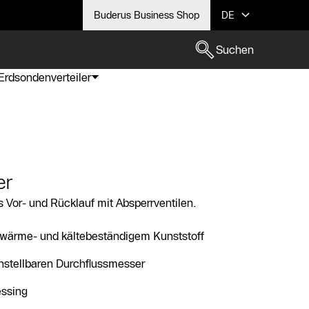
Buderus Business Shop
DE
Suchen
Erdsondenverteiler
er
 Vor- und Rücklauf mit Absperrventilen.
 wärme- und kältebeständigem Kunststoff
instellbaren Durchflussmesser
ssing