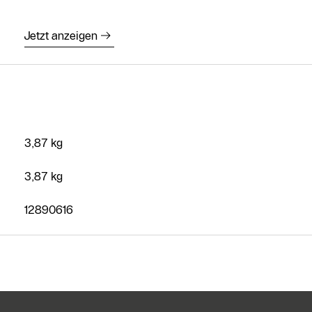
Kostenloses
Angebot
Jetzt anzeigen
anfordern
Kontakt Service
Heizungs-
Fachpartner
Suche
3,87 kg
Kontaktformular
3,87 kg
12890616