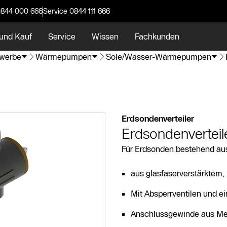
0844 000 666
Service 0844 111 666
und Kauf
Service
Wissen
Fachkunden
werbe
Wärmepumpen
Sole/Wasser-Wärmepumpen
Erdsondenverteiler
Erdsondenverteil
Für Erdsonden bestehend aus
aus glasfaserverstärktem,
Mit Absperrventilen und e
Anschlussgewinde aus Me