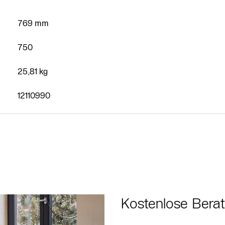
769 mm
750
25,81 kg
Kostenloses
Angebot
12110990
anfordern
Kontakt Service
Heizungs-
Fachpartner
Suche
Kontaktformular
Kostenlose Bera