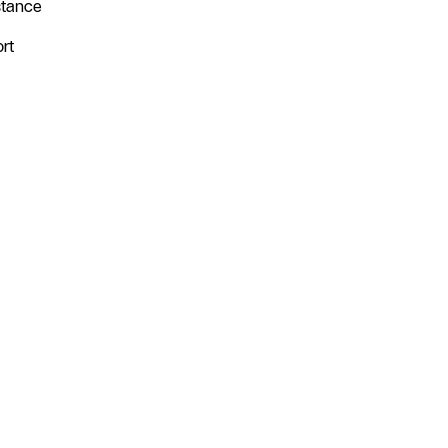
stance
rt