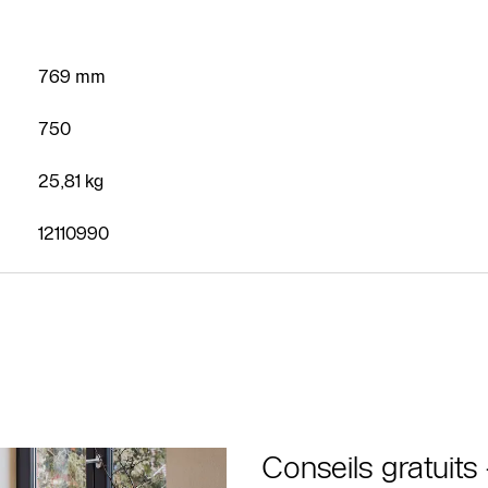
769 mm
750
Contact
25,81 kg
SAV
12110990
Recherche de
partenaires
spécialisés
chauffagiste
Formulaire de
contact
Conseils gratuits