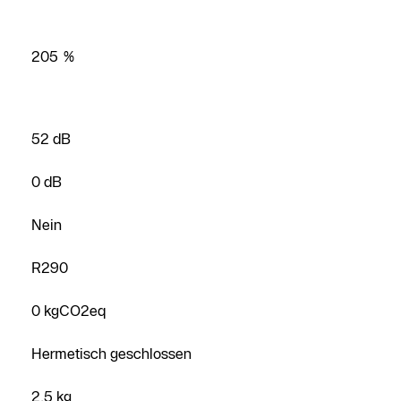
205 %
52 dB
0 dB
Nein
R290
0 kgCO2eq
Hermetisch geschlossen
2,5 kg