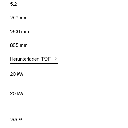
5,2
1517 mm
1800 mm
885 mm
Kostenloses
Herunterladen (PDF)
Angebot
anfordern
20 kW
Kontakt Service
20 kW
Heizungs-
Fachpartner
Suche
155 %
Kontaktformular