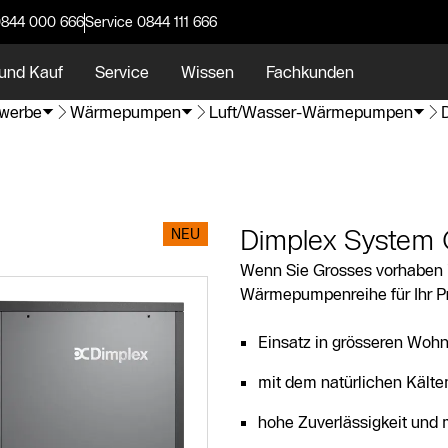
0844 000 666
Service 0844 111 666
und Kauf
Service
Wissen
Fachkunden
werbe
Wärmepumpen
Luft/Wasser-Wärmepumpen
Dimplex System
NEU
Wenn Sie Grosses vorhaben i
Wärmepumpenreihe für Ihr Pr
Einsatz in grösseren Woh
mit dem natürlichen Kälte
hohe Zuverlässigkeit und 