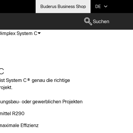
Buderus Business Shop
DE
Suchen
Dimplex System C
 C
st System C® genau die richtige
ojekt.
nungsbau- oder gewerblichen Projekten
mittel R290
maximale Effizienz