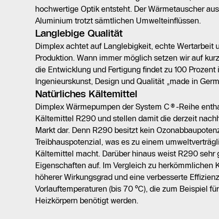
hochwertige Optik entsteht. Der Wärmetauscher au
Aluminium trotzt sämtlichen Umwelteinflüssen.
Langlebige Qualität
Dimplex achtet auf Langlebigkeit, echte Wertarbeit 
Produktion. Wann immer möglich setzen wir auf kurz
die Entwicklung und Fertigung findet zu 100 Prozent 
Ingenieurskunst, Design und Qualität „made in Germ
Natürliches Kältemittel
Dimplex Wärmepumpen der System C®-Reihe enthal
Kältemittel R290 und stellen damit die derzeit nach
Markt dar. Denn R290 besitzt kein Ozonabbaupotenzi
Treibhauspotenzial, was es zu einem umweltverträgl
Kältemittel macht. Darüber hinaus weist R290 seh
Eigenschaften auf. Im Vergleich zu herkömmlichen Kä
höherer Wirkungsgrad und eine verbesserte Effizienz e
Vorlauftemperaturen (bis 70 °C), die zum Beispiel fü
Heizkörpern benötigt werden.