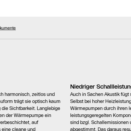
okumente
Niedriger Schallleistu
h harmonisch, zeitlos und
Auch in Sachen Akustik fügt 
auform trägt sie optisch kaum
Selbst bei hoher Heizleistu
g die Sichtbarkeit. Langlebige
Wärmepumpen durch ihren lei
eihen der Wärmepumpe ein
leistungsgeregelten Kompon
erbeschichtet, auf
sind bzgl. Schallemissionen
s eine cleane und
abgestimmt. Das daraus resul