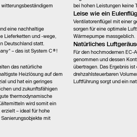
s witterungsbeständigem
bei hohen Leistungen keine T
Leise wie ein Eulenflüg
Ventilatorenflügel mit einer
und eine nachhaltige
sorgen für eine optimale Luf
e Lieferketten und -wege,
Wärmepumpe massgeblich.
in Deutschland statt.
Natürliches Luftgeräu
any“ – das ist System C®!
Für den hochmodernen EC-Axia
genommen und dessen Kontur 
ten das natürliche
übertragen. Das Ergebnis ist
haltigste Heizlösung auf dem
drehzahlsteuerbaren Volumen
al und hat ein geringes
Luftführung sorgt und ein nat
ichen und zukunftsfähigen
r gute thermodynamische
ltemitteln wird somit ein
rzielt – ideal für hohe
r Sanierungsobjekte mit