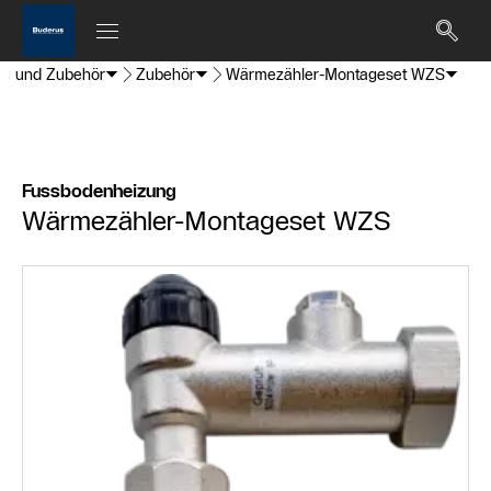
ten und Zubehör
Zubehör
Wärmezähler-Montageset WZS
Fussbodenheizung
Wärmezähler-Montageset WZS