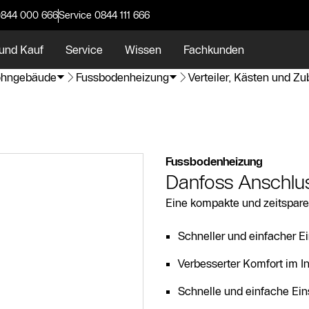
0844 000 666
Service 0844 111 666
und Kauf
Service
Wissen
Fachkunden
hngebäude
Fussbodenheizung
Verteiler, Kästen und Z
Fussbodenheizung
Danfoss Anschl
Eine kompakte und zeitspar
Schneller und einfacher E
Verbesserter Komfort im I
Schnelle und einfache Ein