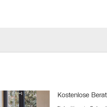
Kostenloses
Angebot
anfordern
Kontakt Service
Heizungs-
Fachpartner
Suche
Kontaktformular
Kostenlose Bera