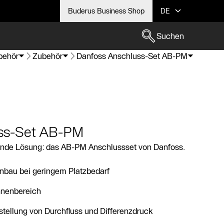
Buderus Business Shop
DE
Suchen
ubehör
Zubehör
Danfoss Anschluss-Set AB-PM
uss-Set AB-PM
ende Lösung: das AB-PM Anschlussset von Danfoss.
inbau bei geringem Platzbedarf
nnenbereich
stellung von Durchfluss und Differenzdruck