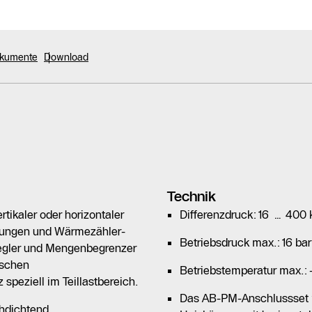
okumente
Download
Technik
tikaler oder horizontaler
Differenzdruck: 16 … 400
ubungen und Wärmezähler-
Betriebsdruck max.: 16 bar
regler und Mengenbegrenzer
ischen
Betriebstemperatur max.: 
speziell im Teillastbereich.
Das AB-PM-Anschlussset w
chdichtend