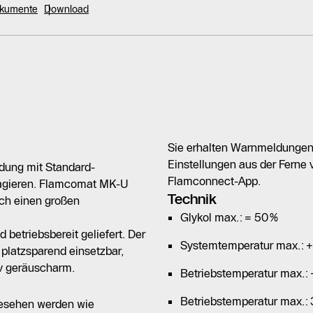
okumente
Download
Sie erhalten Warnmeldungen,
Einstellungen aus der Ferne
ndung mit Standard-
Flamconnect-App.
agieren. Flamcomat MK-U
Technik
ch einen großen
Glykol max.: = 50%
betriebsbereit geliefert. Der
Systemtemperatur max.: 
platzsparend einsetzbar,
iv geräuscharm.
Betriebstemperatur max.
Betriebstemperatur max.:
esehen werden wie