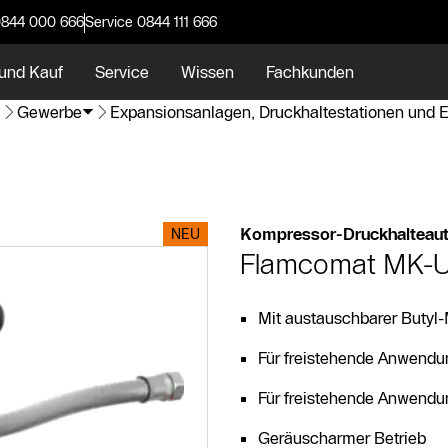
0844 000 666
Service 0844 111 666
und Kauf
Service
Wissen
Fachkunden
Gewerbe
Expansionsanlagen, Druckhaltestationen und
Kompressor-Druckhalteau
NEU
Flamcomat MK-
Mit austauschbarer Buty
Für freistehende Anwend
Für freistehende Anwend
Geräuscharmer Betrieb