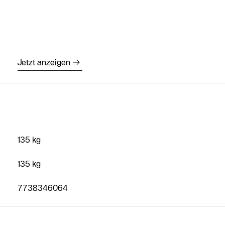
Kostenloses
Angebot
anfordern
Kontakt Service
Jetzt anzeigen
Heizungs-
Fachpartner
Suche
Kontaktformular
135 kg
135 kg
7738346064