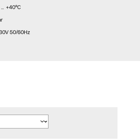
 … +40°C
ar
 230V 50/60Hz