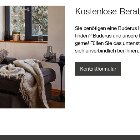
Kostenlose Bera
Kostenloses
Angebot
anfordern
Sie benötigen eine Buderus 
finden? Buderus und unsere 
Kontakt Service
gerne! Füllen Sie das unten
sich unverbindlich bei Ihnen.
Heizungs-
Fachpartner
Kontaktformular
Suche
Kontaktformular