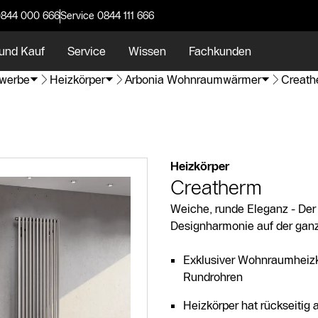
0844 000 666
Service 0844 111 666
und Kauf
Service
Wissen
Fachkunden
werbe
Heizkörper
Arbonia Wohnraumwärmer
Creath
Heizkörper
Creatherm
Weiche, runde Eleganz - Der
Designharmonie auf der ganz
Exklusiver Wohnraumheizk
Rundrohren
Heizkörper hat rückseitig