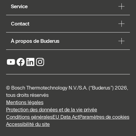
Service
Contact
À propos de Buderus
© Bosch Thermotechnology N.V./S.A. (“Buderus”) 2026,
tous droits réservés
Mentions légales
Protection des données et de la vie privée
Conditions générales
EU Data Act
Paramètres de cookies
Listes
Accessibilité du site
de prix