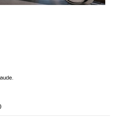
haude.
)