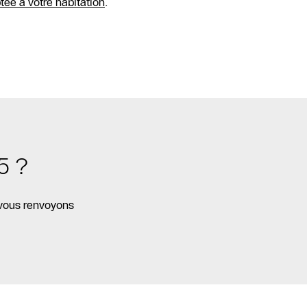
tée à votre habitation
.
5 ?
 vous renvoyons