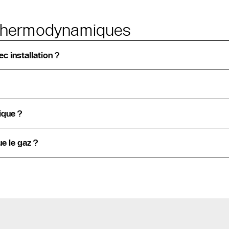
s thermodynamiques
c installation ?
ique ?
e le gaz ?