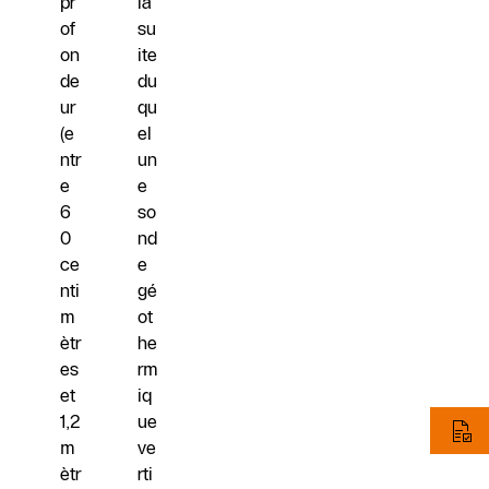
pr
la
of
su
on
ite
de
du
ur
qu
(e
el
ntr
un
e
e
6
so
0
nd
ce
e
nti
gé
m
ot
ètr
he
es
rm
et
iq
1,2
ue
m
ve
ètr
rti