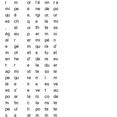
r
m
ol
l’é
on
r a
mi
pe
é
ne
de
po
qu
à
e,
rgi
ur,
ur
es
ch
q
e
la
mi
,
al
ui
th
te
ss
ég
eu
p
er
m
io
al
r
er
mi
pé
n
e
gé
m
qu
ra
d’
m
ot
et
e
tu
él
en
he
d’
de
re
ev
t
r
e
la
du
er
ap
mi
xt
te
so
le
pe
qu
ra
rr
l
ni
lé
e
ir
e
es
ve
es
s’
e
ve
t
au
po
ar
la
rs
co
de
m
tic
c
la
ns
la
pe
ul
h
po
ta
te
s
e
al
m
m
m