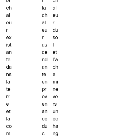
la
r
ch
ch
la
al
al
ch
eu
eu
al
r
r
eu
du
ex
r
so
ist
as
l
an
ce
et
te
nd
l’a
da
an
ch
ns
te
e
la
en
mi
te
pr
ne
rr
ov
ve
e
en
rs
et
an
un
la
ce
éc
co
du
ha
m
c
ng