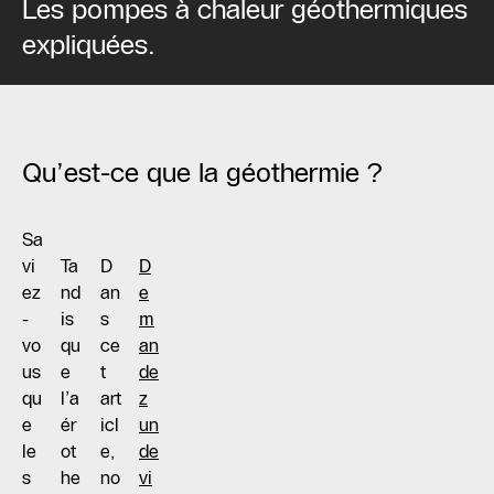
Les pompes à chaleur géothermiques
expliquées.
Qu’est-ce que la géothermie ?
Sa
vi
Ta
D
D
ez
nd
an
e
-
is
s
m
vo
qu
ce
an
us
e
t
de
qu
l’a
art
z
e
ér
icl
un
le
ot
e,
de
s
he
no
vi