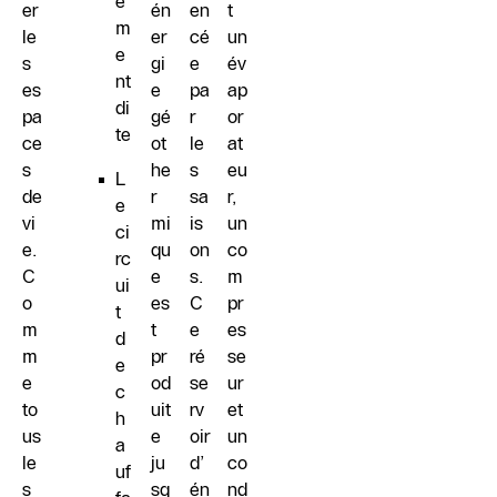
e
er
én
en
t
m
le
er
cé
un
e
s
gi
e
év
nt
es
e
pa
ap
di
pa
gé
r
or
te
ce
ot
le
at
s
he
s
eu
L
de
r
sa
r,
e
vi
mi
is
un
ci
e.
qu
on
co
rc
C
e
s.
m
ui
o
es
C
pr
t
m
t
e
es
d
m
pr
ré
se
e
e
od
se
ur
c
to
uit
rv
et
h
us
e
oir
un
a
le
ju
d’
co
uf
s
sq
én
nd