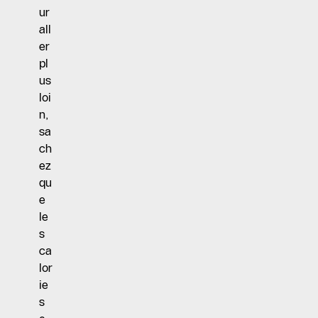
ur
all
er
pl
us
loi
n,
sa
ch
ez
qu
e
le
s
ca
lor
ie
s