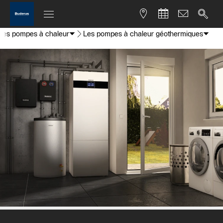
 les pompes à chaleur
Les pompes à chaleur géothermiques