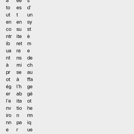
a
ée
s
to
es
d’
ut
t
un
en
en
sy
co
su
st
ntr
ite
è
ib
ret
m
ua
ra
e
nt
ns
de
à
mi
ch
pr
se
au
ot
à
ffa
ég
l’h
ge
er
ab
gé
l’e
ita
ot
nv
tio
he
iro
n
rm
nn
pa
iq
e
r
ue