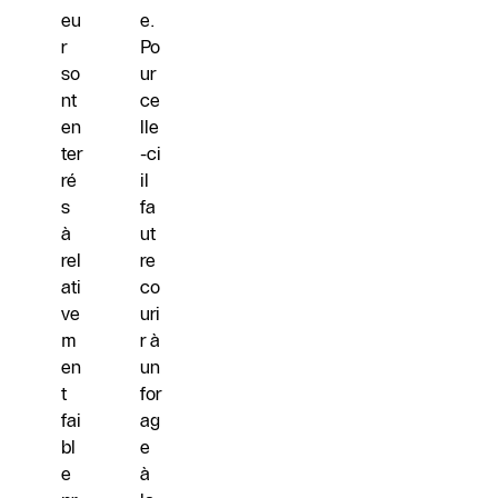
eu
e.
r
Po
so
ur
nt
ce
en
lle
ter
-ci
ré
il
s
fa
à
ut
rel
re
ati
co
ve
uri
m
r à
en
un
t
for
fai
ag
bl
e
e
à