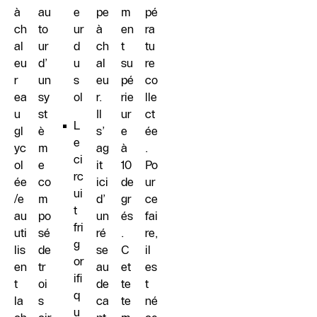
à
au
e
pe
m
pé
ch
to
ur
à
en
ra
al
ur
d
ch
t
tu
eu
d’
u
al
su
re
r
un
s
eu
pé
co
ea
sy
ol
r.
rie
lle
u
st
Il
ur
ct
L
gl
è
s’
e
ée
e
yc
m
ag
à
.
ci
ol
e
it
10
Po
rc
ée
co
ici
de
ur
ui
/e
m
d’
gr
ce
t
au
po
un
és
fai
fri
uti
sé
ré
.
re,
g
lis
de
se
C
il
or
en
tr
au
et
es
ifi
t
oi
de
te
t
q
la
s
ca
te
né
u