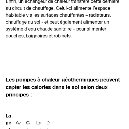
Enfin, un échangeur de chaleur transfère cette dernière
au circuit de chauffage. Celui-ci alimente l’espace
habitable via les surfaces chauffantes – radiateurs,
chauffage au sol - et peut également alimenter un
système d’eau chaude sanitaire – pour alimenter
douches, baignoires et robinets.
Les pompes à chaleur géothermiques peuvent
capter les calories dans le sol selon deux
principes :
La
gé
Av
G
La
D