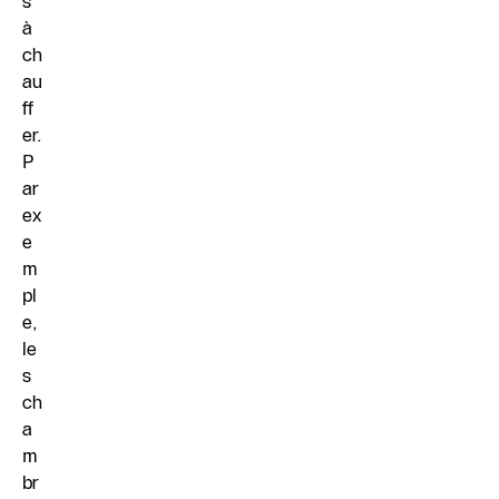
s
à
ch
au
ff
er.
P
ar
ex
e
m
pl
e,
le
s
ch
a
m
br