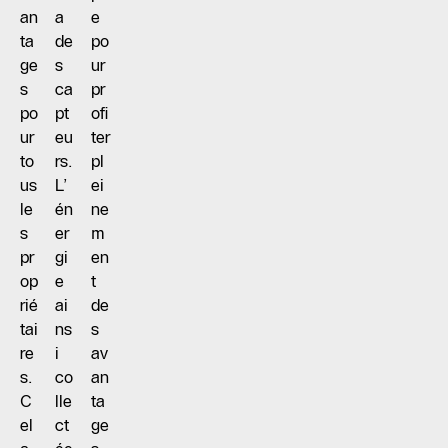
an
a
e
ta
de
po
ge
s
ur
s
ca
pr
po
pt
ofi
ur
eu
ter
to
rs.
pl
us
L’
ei
le
én
ne
s
er
m
pr
gi
en
op
e
t
rié
ai
de
tai
ns
s
re
i
av
s.
co
an
C
lle
ta
el
ct
ge