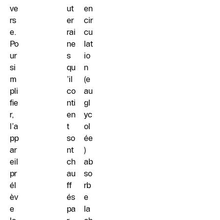
ve
ut
en
rs
er
cir
e.
rai
cu
Po
ne
lat
ur
s
io
si
qu
n
m
’il
(e
pli
co
au
fie
nti
gl
r,
en
yc
l’a
t
ol
pp
so
ée
ar
nt
)
eil
ch
ab
pr
au
so
él
ff
rb
èv
és
e
e
pa
la