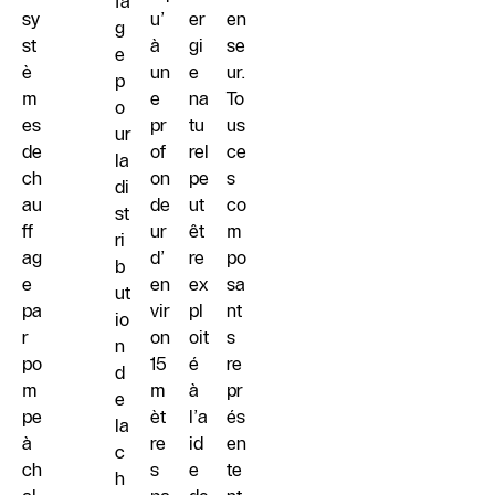
fa
sy
u’
er
en
g
st
à
gi
se
e
è
un
e
ur.
p
m
e
na
To
o
es
pr
tu
us
ur
de
of
rel
ce
la
ch
on
pe
s
di
au
de
ut
co
st
ff
ur
êt
m
ri
ag
d’
re
po
b
e
en
ex
sa
ut
pa
vir
pl
nt
io
r
on
oit
s
n
po
15
é
re
d
m
m
à
pr
e
pe
èt
l’a
és
la
à
re
id
en
c
ch
s
e
te
h