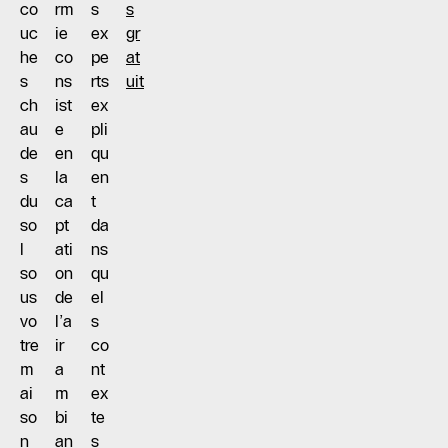
co
rm
s
s
uc
ie
ex
gr
he
co
pe
at
s
ns
rts
uit
ch
ist
ex
au
e
pli
de
en
qu
s
la
en
du
ca
t
so
pt
da
l
ati
ns
so
on
qu
us
de
el
vo
l’a
s
tre
ir
co
m
a
nt
ai
m
ex
so
bi
te
n
an
s