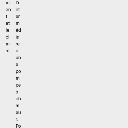
m
l’i
.
en
nt
t
er
et
m
le
éd
cli
iai
m
re
at.
d’
un
e
po
m
pe
à
ch
al
eu
r.
Po