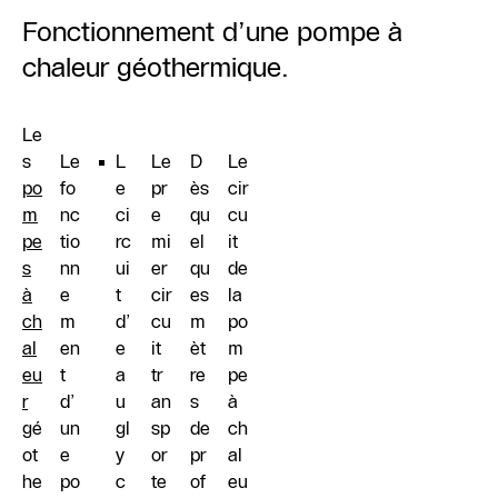
Fonctionnement d’une pompe à
chaleur géothermique.
Le
s
Le
L
Le
D
Le
po
fo
e
pr
ès
cir
m
nc
ci
e
qu
cu
pe
tio
rc
mi
el
it
s
nn
ui
er
qu
de
à
e
t
cir
es
la
ch
m
d’
cu
m
po
al
en
e
it
èt
m
eu
t
a
tr
re
pe
r
d’
u
an
s
à
gé
un
gl
sp
de
ch
ot
e
y
or
pr
al
he
po
c
te
of
eu