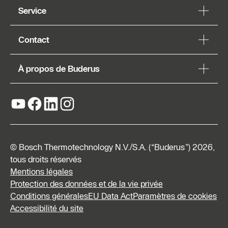
Service
Contact
À propos de Buderus
© Bosch Thermotechnology N.V./S.A. (“Buderus”) 2026,
tous droits réservés
Mentions légales
Protection des données et de la vie privée
Conditions générales
EU Data Act
Paramètres de cookies
Listes
Accessibilité du site
de prix