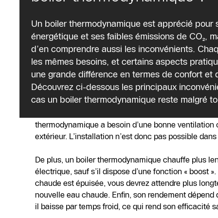
Points d’attention lors du
Un boiler thermodynamique est apprécié pour s
énergétique et ses faibles émissions de CO₂, ma
d’en comprendre aussi les inconvénients. Chaq
Le niveau sonore d'un chauffe-eau thermodynamique
les mêmes besoins, et certains aspects pratiqu
même s'il existe des modèles silencieux comme le
une grande différence en termes de confort et
Dans les petits logements ou dans les maisons où l'
Découvrez ci-dessous les principaux inconvéni
pièces de vie, cela peut être perçu comme gênant.
cas un boiler thermodynamique reste malgré tou
Un autre inconvénient concerne les exigences d’insta
thermodynamique a besoin d’une bonne ventilation ou
extérieur. L’installation n’est donc pas possible dans
De plus, un boiler thermodynamique chauffe plus le
électrique, sauf s’il dispose d’une fonction « boost ».
chaude est épuisée, vous devrez attendre plus longt
nouvelle eau chaude. Enfin, son rendement dépend d
il baisse par temps froid, ce qui rend son efficacité s