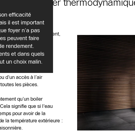
 choix d’un boiler thermodynamiqu
on efficacité
is il est important
ue foyer n’a pas
 peut être un inconvénient,
es peuvent faire
 Logatherm WPT (56 dB).
 de rendement.
appareil est proche des
ents et dans quels
t un choix malin.
llation : un boiler
 d’un accès à l’air
 toutes les pièces.
ntement qu’un boiler
 Cela signifie que si l'eau
emps pour avoir de la
e la température extérieure :
aisonnière.