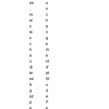
es
u
,
n
m
c
ai
h
s
a
le
n
s
g
c
e
h
m
a
e
u
nt
di
d’
èr
at
es
tit
à
u
g
d
az
e.
p
P
e
e