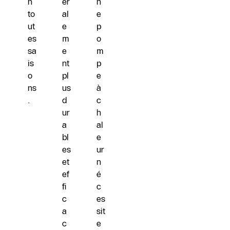
n
ér
n
to
al
e
ut
e
p
es
m
o
sa
e
m
is
nt
p
o
pl
e
ns
us
à
.
d
c
ur
h
a
al
bl
e
es
ur
et
n
ef
é
fi
c
c
es
a
sit
c
e