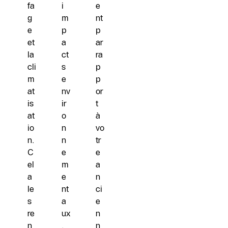
fa
i
e
g
m
nt
e
p
p
et
a
ar
la
ct
ra
cli
s
p
m
e
p
at
nv
or
is
ir
t
at
o
à
io
n
vo
n.
n
tr
C
e
e
el
m
a
a
e
n
le
nt
ci
s
a
e
re
ux
n
n
.
n