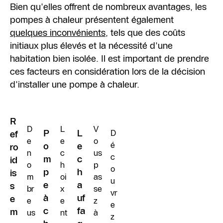
Bien qu'elles offrent de nombreux avantages, les
pompes à chaleur présentent également
quelques inconvénients
, tels que des coûts
initiaux plus élevés et la nécessité d'une
habitation bien isolée. Il est important de prendre
ces facteurs en considération lors de la décision
d'installer une pompe à chaleur.
R
D
L
V
P
L
D
ef
e
e
o
é
o
e
ro
n
c
us
c
m
c
id
o
h
p
o
p
h
is
m
oi
as
u
e
a
s
br
x
se
vr
à
uf
e
e
e
z
e
c
fa
m
us
nt
à
z