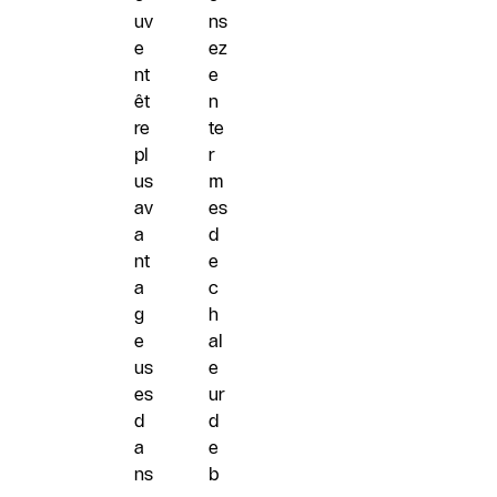
uv
ns
e
ez
nt
e
êt
n
re
te
pl
r
us
m
av
es
a
d
nt
e
a
c
g
h
e
al
us
e
es
ur
d
d
a
e
ns
b