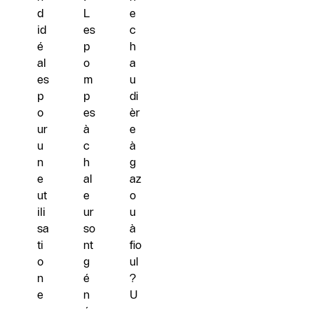
d
L
e
id
es
c
é
p
h
al
o
a
es
m
u
p
p
di
o
es
èr
ur
à
e
u
c
à
n
h
g
e
al
az
ut
e
o
ili
ur
u
sa
so
à
ti
nt
fio
o
g
ul
n
é
?
e
n
U