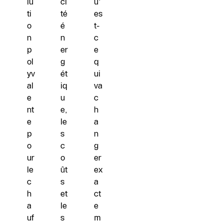
lu
ci
u'
ti
té
es
o
é
t-
n
n
c
p
er
e
ol
g
q
yv
ét
ui
al
iq
va
e
u
c
nt
e,
h
e
le
a
p
s
n
o
c
g
ur
o
er
le
ût
ex
c
s
a
h
et
ct
a
le
e
uf
s
m