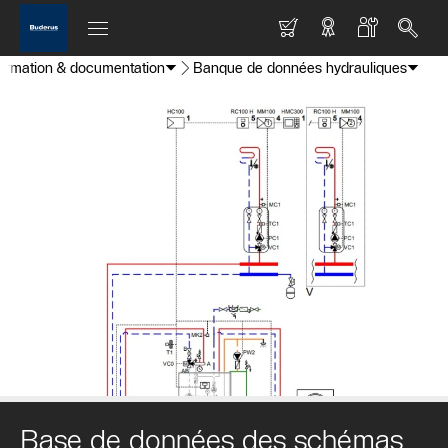
formation & documentation
Banque de données hydrauliques
Base de données des schémas