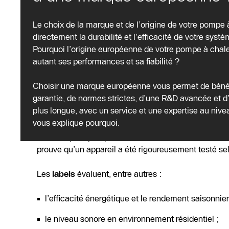
Pourquoi les labels de qual
chaleur ?
Le choix de la marque et de l’origine de votre pompe
directement la durabilité et l’efficacité de votre syst
Pourquoi l’origine européenne de votre pompe à chaleu
Vous ne choisissez pas une
pompe à chaleur
au has
autant ses performances et sa fiabilité ?
votre habitation et influence directement votre confo
de manière technique et transparente.
Choisir une marque européenne vous permet de bénéfi
garantie, de normes strictes, d’une R&D avancée et d
plus longue, avec un service et une expertise au nive
Qu’est-ce qu’un label pour pompe à chal
vous explique pourquoi.
Un label pour pompe à chaleur est une
certificatio
prouve qu’un appareil a été rigoureusement testé s
Les
labels
évaluent, entre autres :
l’efficacité énergétique et le rendement saisonnier
le niveau sonore en environnement résidentiel ;