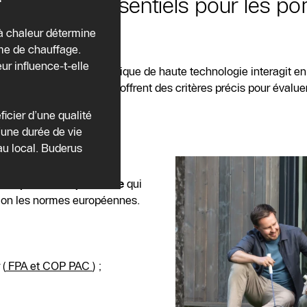
ité sont-ils essentiels pour les p
 à chaleur détermine
ème de chauffage.
r influence-t-elle
ard. Ce système énergétique de haute technologie interagit 
rt. Les
labels de qualité
offrent des critères précis pour évalu
cier d’une qualité
’une durée de vie
au local. Buderus
eur ?
n de qualité indépendante
qui
elon les normes européennes.
 (
FPA et COP PAC
) ;