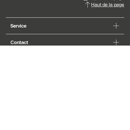
Haut de la page
Demander
Service
un devis
Contact
À propos de Buderus
© Bosch Thermotechnology N.V./S.A. (“Buderus”) 2026,
tous droits réservés
Mentions légales
Protection des données et de la vie privée