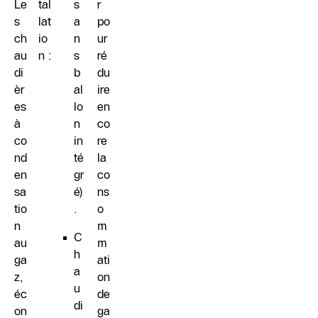
Le
tal
s
r
s
lat
a
po
ch
io
n
ur
au
n :
s
ré
di
b
du
èr
al
ire
es
lo
en
à
n
co
co
in
re
nd
té
la
en
gr
co
sa
é)
ns
tio
.
o
n
m
C
au
m
h
ga
ati
a
z,
on
u
éc
de
di
on
ga