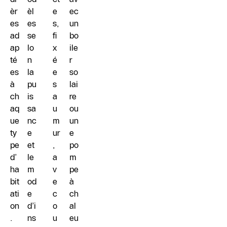
èr
èl
e
ec
es
es
s,
un
ad
se
fi
bo
ap
lo
x
ile
té
n
é
r
es
la
e
so
à
pu
s
lai
ch
is
a
re
aq
sa
u
ou
ue
nc
m
un
ty
e
ur
e
pe
et
,
po
d’
le
a
m
ha
m
v
pe
bit
od
e
à
ati
e
c
ch
on
d’i
o
al
.
ns
u
eu