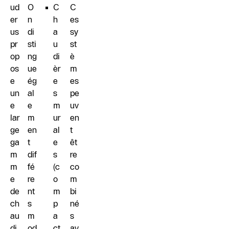
ud
O
C
C
er
n
h
es
us
di
a
sy
pr
sti
u
st
op
ng
di
è
os
ue
èr
m
e
ég
e
es
un
al
s
pe
e
e
m
uv
lar
m
ur
en
ge
en
al
t
ga
t
e
êt
m
dif
s
re
m
fé
(c
co
e
re
o
m
de
nt
m
bi
ch
s
p
né
au
m
a
s
di
od
ct
av