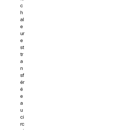
c
h
al
e
ur
e
st
tr
a
n
sf
ér
é
e
a
u
ci
rc