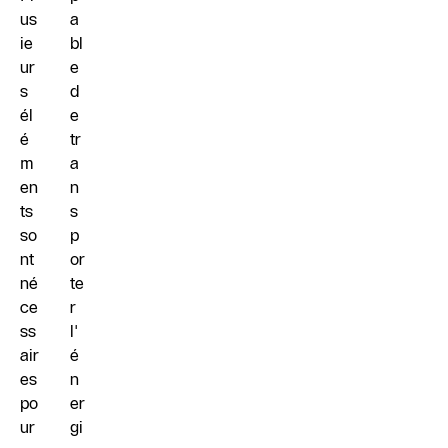
us
a
ie
bl
ur
e
s
d
él
e
é
tr
m
a
en
n
ts
s
so
p
nt
or
né
te
ce
r
ss
l'
air
é
es
n
po
er
ur
gi