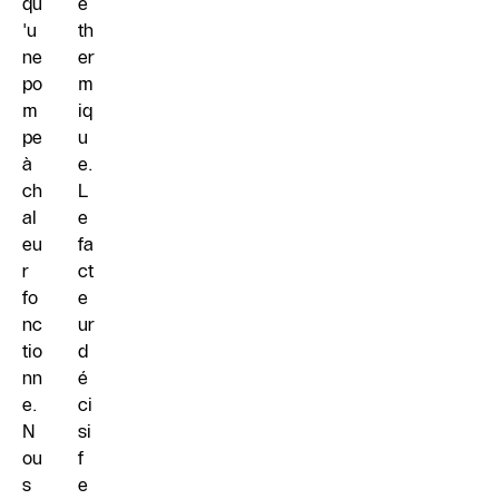
qu
e
'u
th
ne
er
po
m
m
iq
pe
u
à
e.
ch
L
al
e
eu
fa
r
ct
fo
e
nc
ur
tio
d
nn
é
e.
ci
N
si
ou
f
s
e