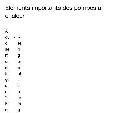
Éléments importants des pompes à
chaleur
À
qu
R
oi
éf
se
ri
rt
g
un
ér
ré
a
fri
nt
gé
:
ra
U
nt
n
?
ré
Et
fri
qu
g