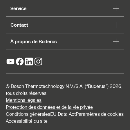
Service
Contact
À propos de Buderus
© Bosch Thermotechnology N.V./S.A. (“Buderus”) 2026,
tous droits réservés
Mentions légales
Protection des données et de la vie privée
Conditions générales
EU Data Act
Paramètres de cookies
Listes
Accessibilité du site
de prix