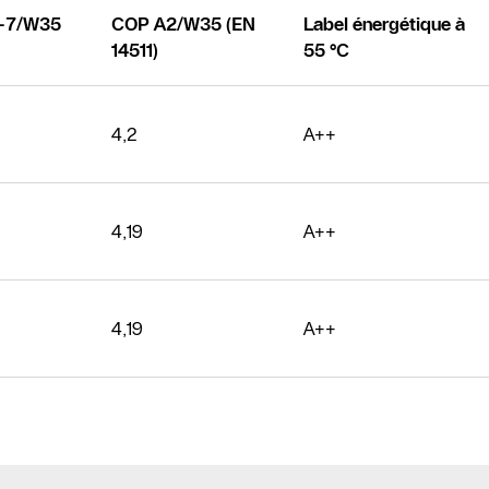
A-7/W35
COP A2/W35 (EN
Label énergétique à
14511)
55 °C
4,2
A++
4,19
A++
4,19
A++