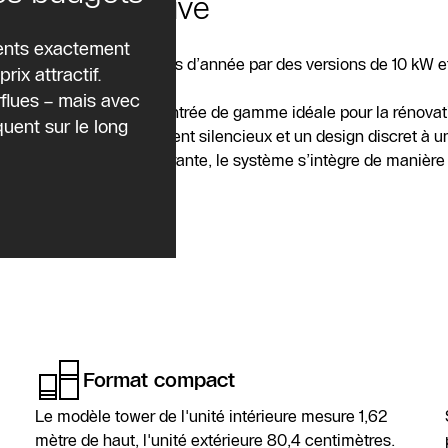
nstruction neuve
ents exactement
ront complétées en cours d’année par des versions de 10 kW e
rix attractif.
sure.
rflues – mais avec
R est la solution d’entrée de gamme idéale pour la rénovati
uent sur le long
e associe un fonctionnement silencieux et un design discret à u
 intérieure peu encombrante, le système s’intègre de manière f
Format compact
Le modèle tower de l'unité intérieure mesure 1,62
mètre de haut, l'unité extérieure 80,4 centimètres.