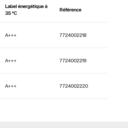
Label énergétique à
Référence
35 °C
A+++
7724002218
A+++
7724002219
A+++
7724002220