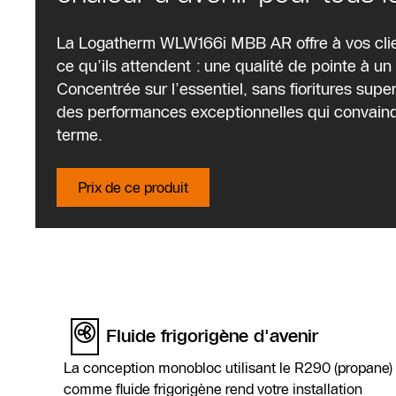
Pour la rénovation et la co
La Logatherm WLW166i MBB AR offre à vos cli
Grâce aux puissances de 4 kW, 6 kW et 7 kW, qui se
ce qu’ils attendent : une qualité de pointe à un p
chaleur peut être dimensionnée parfaitement sur me
Concentrée sur l’essentiel, sans fioritures supe
La pompe à chaleur air-eau Logatherm WLW166i MBB A
des performances exceptionnelles qui convainq
neuve d’habitations de petite et moyenne taille. Ell
terme.
Grâce à son unité extérieure compacte et à son unité
discrétion.
Prix de ce produit
Fluide frigorigène d'avenir
La conception monobloc utilisant le R290 (propane)
comme fluide frigorigène rend votre installation