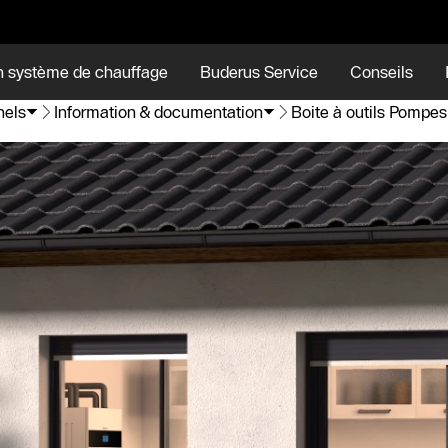
n système de chauffage
Buderus Service
Conseils
nels
Information & documentation
Boite à outils Pompes