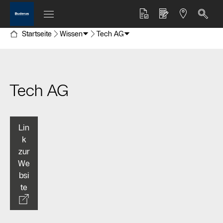
Startseite
Wissen
Tech AG
Tech AG
Lin
k
zur
We
bsi
te