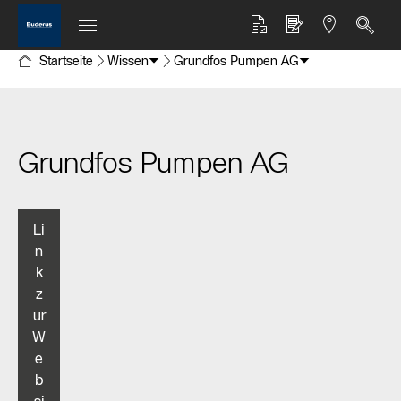
Startseite
Wissen
Grundfos Pumpen AG
Grundfos Pumpen AG
Li
n
k
z
ur
W
e
b