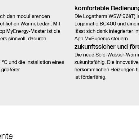
komfortable Bedienun
urch den modulierenden
Die Logatherm WSW196i(T) is
ächlichen Wärmebedarf. Mit
Logamatic BC400 und einem 
p MyEnergy-Master ist die
lässt sich dank integrierter I
rs sinnvoll, dadurch
App MyBuderus steuern.
zukunftssicher und för
Die neue Sole-Wasser-Wärme
°C und die Installation eines
zukunftsfähig. Die innovativ
 größerer
herkömmlichen Heizungen fü
ist förderfähig.
ente