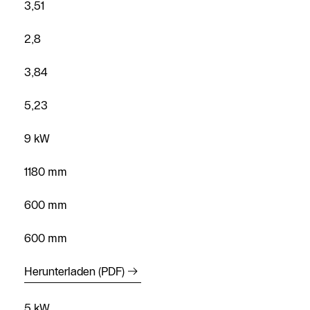
3,51
2,8
3,84
5,23
9 kW
Kostenloses
Angebot
1180 mm
anfordern
Kontakt Service
600 mm
Heizungs-
600 mm
Fachpartner
Suche
Herunterladen (PDF)
Kontaktformular
5 kW