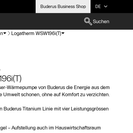
Buderus Business Shop
DE
Suchen
en
Logatherm WSW196i(T)
e
96i(T)
asser-Wärmepumpe von Buderus die Energie aus dem
ie Umwelt schonen, ohne auf Komfort zu verzichten.
en Buderus Titanium Linie mit vier Leistungsgrössen
egel – Aufstellung auch im Hauswirtschaftsraum