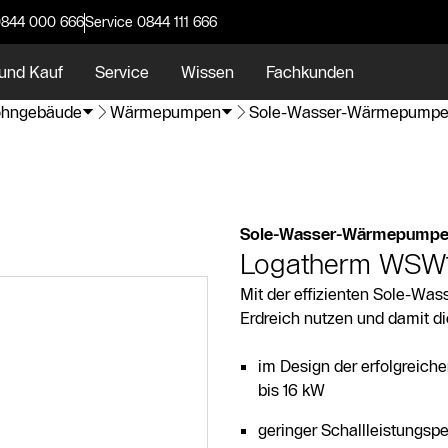
0844 000 666
Service 0844 111 666
und Kauf
Service
Wissen
Fachkunden
hngebäude
Wärmepumpen
Sole-Wasser-Wärmepump
Sole-Wasser-Wärmepump
Logatherm WSW1
Mit der effizienten Sole-W
Erdreich nutzen und damit d
im Design der erfolgreich
bis 16 kW
geringer Schallleistungsp