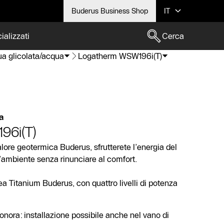
Buderus Business Shop
IT
ializzati
Cerca
a glicolata/acqua
Logatherm WSW196i(T)
a
96i(T)
lore geotermica Buderus, sfrutterete l’energia del
’ambiente senza rinunciare al comfort.
ea Titanium Buderus, con quattro livelli di potenza
sonora: installazione possibile anche nel vano di