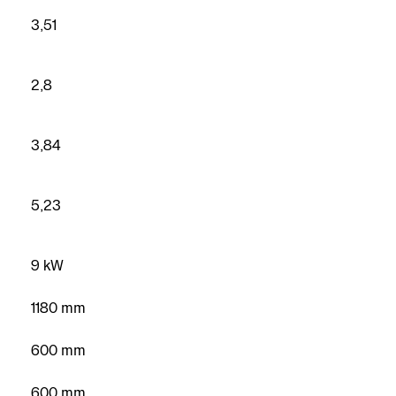
3,51
2,8
3,84
Contatto
5,23
assistenza
Ricerca dei
9 kW
partner
riscaldamento
1180 mm
competenti
600 mm
Form di
contatto
600 mm