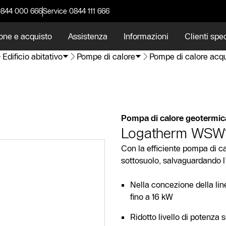
0844 000 666
Service 0844 111 666
one e acquisto
Assistenza
Informazioni
Clienti spec
Edificio abitativo
Pompe di calore
Pompe di calore acqu
Pompa di calore geotermic
Logatherm WSW1
Con la efficiente pompa di ca
sottosuolo, salvaguardando l
Nella concezione della lin
fino a 16 kW
Ridotto livello di potenza 