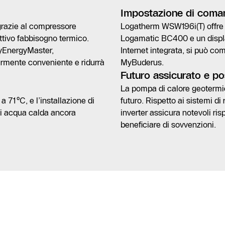
Impostazione di coma
grazie al compressore
Logatherm WSW196i(T) offre d
ettivo fabbisogno termico.
Logamatic BC400 e un display
yEnergyMaster,
Internet integrata, si può co
armente conveniente e ridurrà
MyBuderus.
Futuro assicurato e pos
La pompa di calore geotermica
71 °C, e l’installazione di
futuro. Rispetto ai sistemi di
di acqua calda ancora
inverter assicura notevoli ri
beneficiare di sovvenzioni.