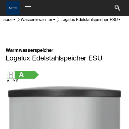
ebäude
Wassererwärmer
Logalux Edelstahlspeicher ESU
Warmwasserspeicher
Logalux Edelstahlspeicher ESU