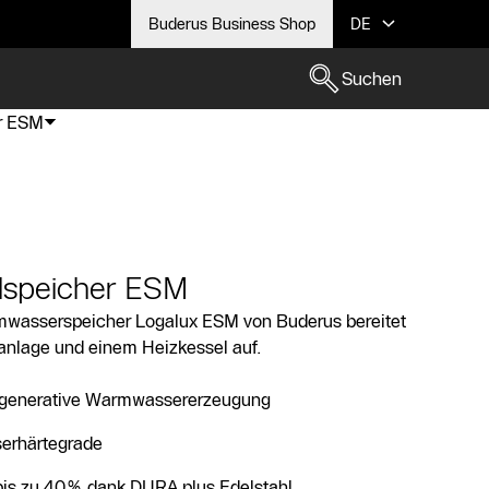
Buderus Business Shop
DE
Suchen
er ESM
hlspeicher ESM
rmwasserspeicher Logalux ESM von Buderus bereitet
anlage und einem Heizkessel auf.
regenerative Warmwassererzeugung
serhärtegrade
is zu 40% dank DURA plus Edelstahl