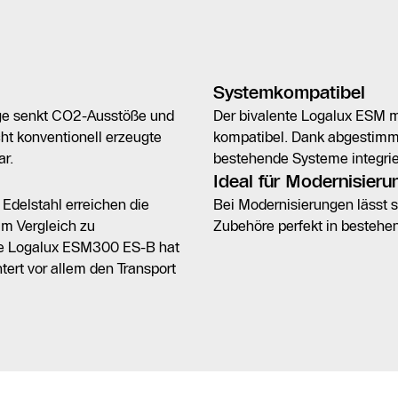
Systemkompatibel
age senkt CO2-Ausstöße und
Der bivalente Logalux ESM 
t konventionell erzeugte
kompatibel. Dank abgestimmt
r.
bestehende Systeme integrie
Ideal für Modernisier
Edelstahl erreichen die
Bei Modernisierungen lässt 
m Vergleich zu
Zubehöre perfekt in bestehe
nte Logalux ESM300 ES-B hat
tert vor allem den Transport