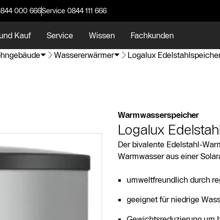
0844 000 666
Service 0844 111 666
und Kauf
Service
Wissen
Fachkunden
hngebäude
Wassererwärmer
Logalux Edelstahlspeich
Warmwasserspeicher
Logalux Edelsta
Der bivalente Edelstahl-Wa
Warmwasser aus einer Solar
umweltfreundlich durch 
geeignet für niedrige Was
Gewichtsreduzierung um b