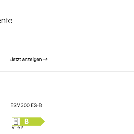
ente
Jetzt anzeigen
Kostenloses
Angebot
anfordern
Kontakt Service
Heizungs-
ESM300 ES-B
Fachpartner
Suche
Kontaktformular