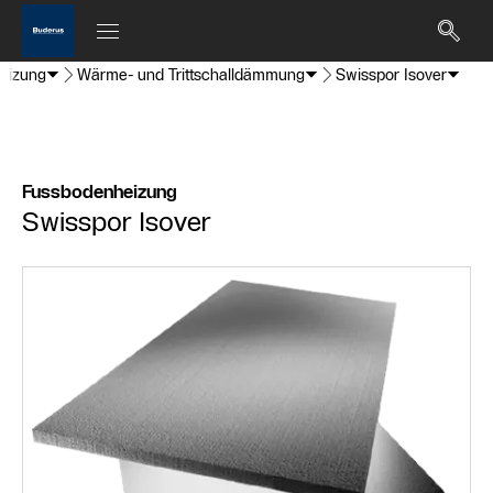
eizung
Wärme- und Trittschalldämmung
Swisspor Isover
Fussbodenheizung
Swisspor Isover