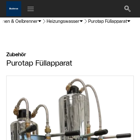
tionen & Oelbrenner
Heizungswasser
Purotap Füllapparat
Zubehör
Purotap Füllapparat