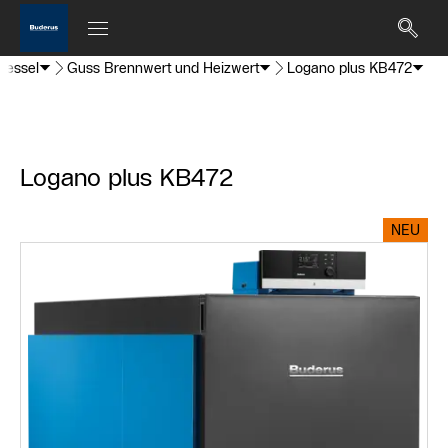
kessel
Guss Brennwert und Heizwert
Logano plus KB472
Logano plus KB472
NEU