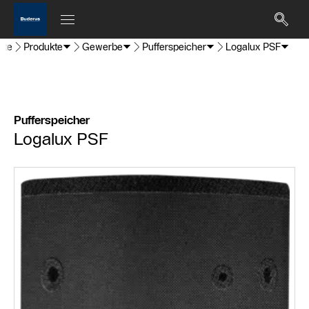
ite
Produkte
Gewerbe
Pufferspeicher
Logalux PSF
Pufferspeicher
Logalux PSF