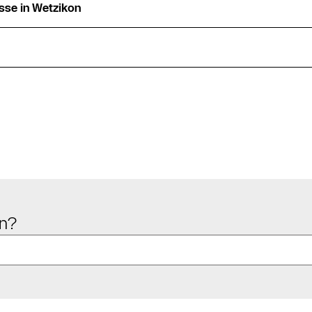
se in Wetzikon
Kostenloses
Angebot
anfordern
Kontakt Service
en?
Heizungs-
Fachpartner
Suche
Kontaktformular