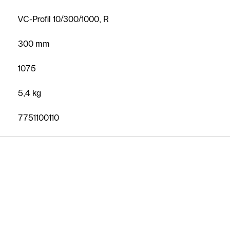
VC-Profil 10/300/1000, R
300 mm
1075
5,4 kg
7751100110
Kostenloses
Angebot