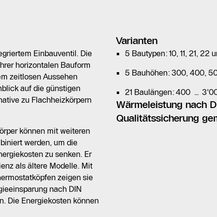
Varianten
tegriertem Einbauventil. Die
5 Bautypen: 10, 11, 21, 22 
ihrer horizontalen Bauform
5 Bauhöhen: 300, 400, 5
rem zeitlosen Aussehen
lick auf die günstigen
21 Baulängen: 400 … 3'
rnative zu Flachheizkörpern
Wärmeleistung nach DI
Qualitätssicherung g
körper können mit weiteren
iniert werden, um die
nergiekosten zu senken. Er
enz als ältere Modelle. Mit
hermostatköpfen zeigen sie
rgieeinsparung nach DIN
n. Die Energiekosten können