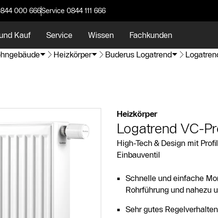
0844 000 666
Service 0844 111 666
und Kauf
Service
Wissen
Fachkunden
hngebäude
Heizkörper
Buderus Logatrend
Logatrend
Heizkörper
Logatrend VC-Pro
High-Tech & Design mit Profil
Einbauventil
Schnelle und einfache Mo
Rohrführung und nahezu u
Sehr gutes Regelverhalten