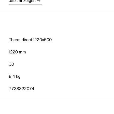
Jetzt anzeigen
Therm direct 1220x500
1220 mm
30
8,4 kg
7738322074