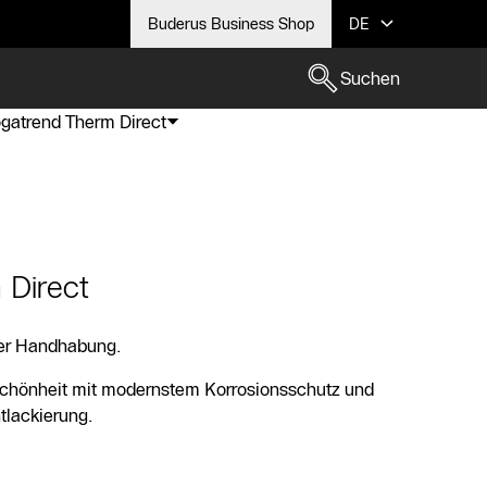
Buderus Business Shop
DE
Suchen
gatrend Therm Direct
 Direct
der Handhabung.
 Schönheit mit modernstem Korrosionsschutz und
tlackierung.