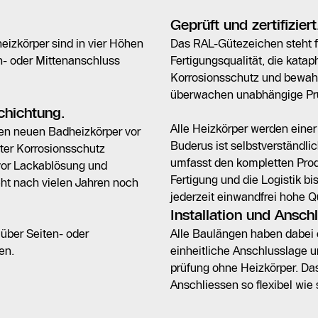
Geprüft und zertifiziert
izkörper sind in vier Höhen
Das RAL-Gütezeichen steht f
n- oder Mittenanschluss
Fertigungsqualität, die kata
Korrosionsschutz und bewahr
überwachen unabhängige Prüf
chichtung.
Alle Heizkörper werden einer
ren neuen Badheizkörper vor
Buderus ist selbstverständlic
ter Korrosionsschutz
umfasst den kompletten Prod
 vor Lackablösung und
Fertigung und die Logistik bi
ht nach vielen Jahren noch
jederzeit einwandfrei hohe Qu
Installation und Ansch
über Seiten- oder
Alle Baulängen haben dabei 
en.
einheitliche Anschlusslage u
prüfung ohne Heizkörper. D
Anschliessen so flexibel wie 