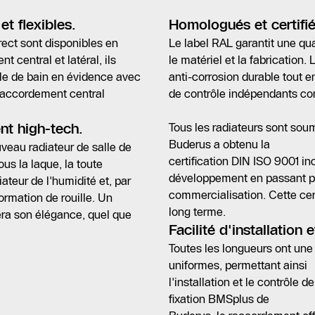
et flexibles.
Homologués et certifié
rect sont disponibles en
Le label RAL garantit une q
t central et latéral, ils
le matériel et la fabrication
lle de bain en évidence avec
anti-corrosion durable tout en
raccordement central
de contrôle indépendants con
t high-tech.
Tous les radiateurs sont soum
Buderus a obtenu la
eau radiateur de salle de
certification DIN ISO 9001 i
us la laque, la toute
développement en passant par 
ateur de l'humidité et, par
commercialisation. Cette cert
ormation de rouille. Un
long terme.
era son élégance, quel que
Facilité d'installation
Toutes les longueurs ont un
uniformes, permettant ainsi
l'installation et le contrôle 
fixation BMSplus de