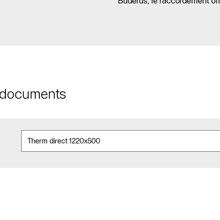
Buderus, le raccordement offre 
t documents
Contact
SAV
Recherche de
partenaires
spécialisés
chauffagiste
Formulaire de
contact