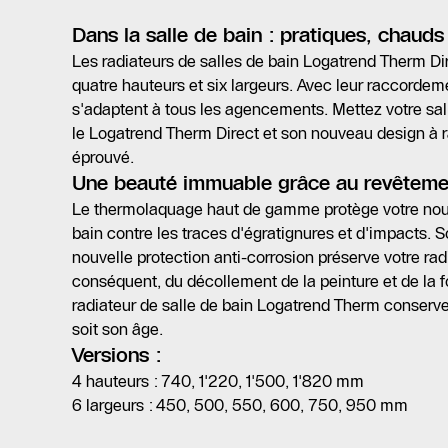
Dans la salle de bain : pratiques, chauds 
Les radiateurs de salles de bain Logatrend Therm Di
quatre hauteurs et six largeurs. Avec leur raccordemen
s'adaptent à tous les agencements. Mettez votre sa
le Logatrend Therm Direct et son nouveau design à 
éprouvé.
Une beauté immuable grâce au revêtemen
Le thermolaquage haut de gamme protège votre nouv
bain contre les traces d'égratignures et d'impacts. So
nouvelle protection anti-corrosion préserve votre radi
conséquent, du décollement de la peinture et de la f
radiateur de salle de bain Logatrend Therm conserv
soit son âge.
Versions :
4 hauteurs : 740, 1'220, 1'500, 1'820 mm
6 largeurs : 450, 500, 550, 600, 750, 950 mm