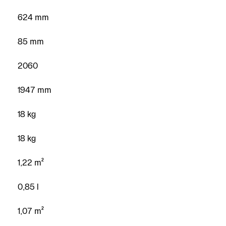
624 mm
85 mm
2060
1947 mm
18 kg
18 kg
1,22 m²
0,85 l
1,07 m²