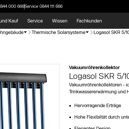
0844 000 666
Service 0844 111 666
und Kauf
Service
Wissen
Fachkunden
hngebäude
Thermische Solarsysteme
Logasol SKR 5/
Vakuumröhrenkollektor
Logasol SKR 5/
Vakuumröhrenkollektoren - id
Trinkwassererwärmung und H
Hervorragende Erträge
Hohe Flexibiltät durch unte
Elegantes Design