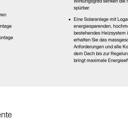
Wirkungsgrad senken die h
spürbar.
ren
Eine Solaranlage mit Log
ntage
energiesparenden, hochmo
bestehendes Heizsystem i
ontage
erhalten Sie das massgesc
Anforderungen und alle Ko
dem Dach bis zur Regelun
bringt maximale Energieeff
ente