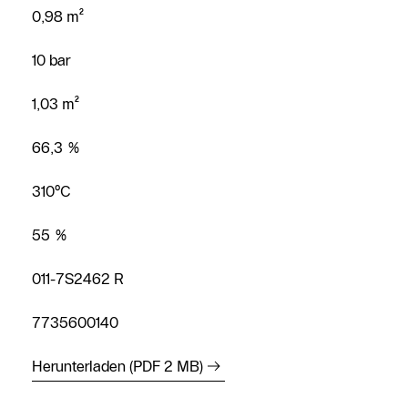
0,98 m²
10 bar
1,03 m²
66,3 %
Kostenloses
310°C
Angebot
anfordern
55 %
Kontakt Service
011-7S2462 R
Heizungs-
7735600140
Fachpartner
Suche
Herunterladen (PDF 2 MB)
Kontaktformular