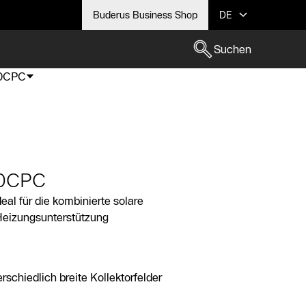
Buderus Business Shop
DE
Suchen
10CPC
10CPC
eal für die kombinierte solare
eizungsunterstützung
rschiedlich breite Kollektorfelder