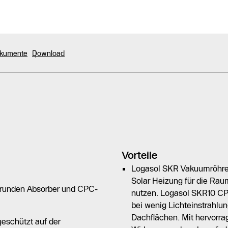
okumente
Download
Vorteile
Logasol SKR Vakuumröhren
Solar Heizung für die Ra
isrunden Absorber und CPC-
nutzen. Logasol SKR10 CP
bei wenig Lichteinstrahlu
Dachflächen. Mit hervo
eschützt auf der