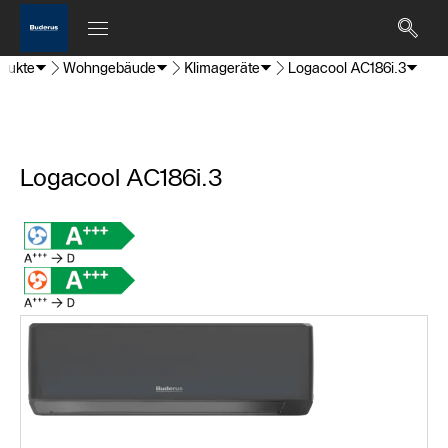
dukte
Wohngebäude
Klimageräte
Logacool AC186i.3
Logacool AC186i.3