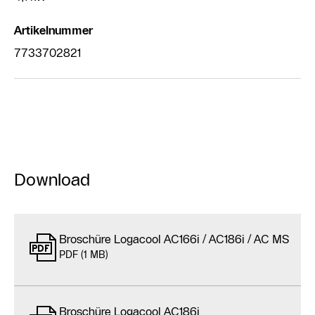
Artikelnummer
7733702821
Download
Broschüre Logacool AC166i / AC186i / AC MS
PDF (1 MB)
Broschüre Logacool AC186i