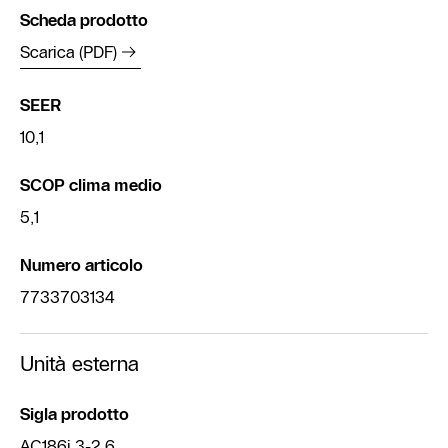
Scheda prodotto
Scarica (PDF)
SEER
10,1
SCOP clima medio
5,1
Numero articolo
7733703134
Unità esterna
Sigla prodotto
AC186i.3-2.6