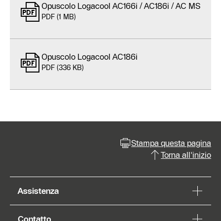
Opuscolo Logacool AC166i / AC186i / AC MS
PDF (1 MB)
Opuscolo Logacool AC186i
PDF (336 KB)
Stampa questa pagina
Torna all'inizio
Assistenza
Contatto