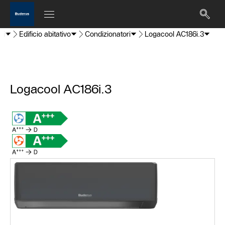
ti
Edificio abitativo
Condizionatori
Logacool AC186i.3
Logacool AC186i.3