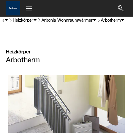
de
Heizkörper
Arbonia Wohnraumwärmer
Arbotherm
Heizkörper
Arbotherm