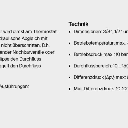
Technik
er wird direkt am Thermostat-
Dimensionen: 3/8", 1/2" u
ydraulische Abgleich mit
Betriebstemperatur: max.
nicht überschritten. D.h.
sender Nachbarventile oder
Betriebsdruck max.: 10 bar
lipse den Durchfluss
egelt den Durchfluss
Durchflussbereich: 10…150
Differenzdruck (Δpv) max:
 Ausführungen:
Min. Differenzdruck: 10-100