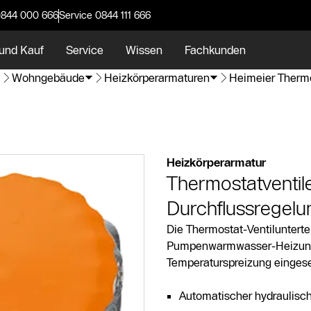
0844 000 666
Service 0844 111 666
und Kauf
Service
Wissen
Fachkunden
Wohngebäude
Heizkörperarmaturen
Heimeier Thermo
Heizkörperarmatur
Thermostatventil
Durchflussregelu
Die Thermostat-Ventilunterte
Pumpenwarmwasser-Heizungs
Temperaturspreizung eingese
Automatischer hydraulische