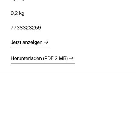
0,2 kg
7738323259
Jetzt anzeigen
Kostenloses
Herunterladen (PDF 2 MB)
Angebot
anfordern
Kontakt Service
Heizungs-
Fachpartner
Suche
Kontaktformular