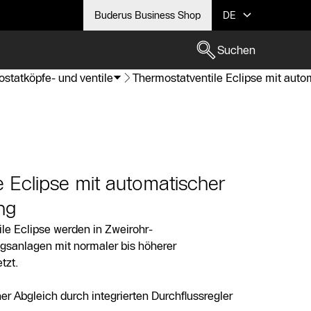
Buderus Business Shop
DE
Suchen
statköpfe- und ventile
Thermostatventile Eclipse mit auto
e Eclipse mit automatischer
ng
ile Eclipse werden in Zweirohr-
anlagen mit normaler bis höherer
tzt.
r Abgleich durch integrierten Durchflussregler